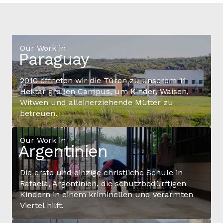
Our Work in
Paraguay
2010 öffneten wir die Türen zu unserem 11
Hektar großen Campus, um Kinder, Waisen,
Witwen und alleinerziehende Mütter zu
betreuen.
Our Work in
Argentinien
Die erste und einzige christliche Schule in
Rafaela, Argentinien, die schutzbedürftigen
Kindern in einem kriminellen und verarmten
Viertel hilft.